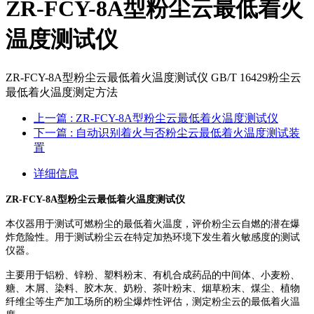
ZR-FCY-8A型粉尘云最低着火
温度测试仪
ZR-FCY-8A型粉尘云最低着火温度测试仪 GB/T 16429粉尘云
最低着火温度测定方法
上一篇
: ZR-FCY-8A型粉尘云最低着火温度测试仪
下一篇
: 自动识别着火与否粉尘云最低着火温度测试装
置
详细信息
ZR-FCY-8A型粉尘云最低着火温度测试仪
本仪器用于测试可燃粉尘的最低着火温度，评价粉尘云自燃的潜在爆
炸危险性。用于测试粉尘云在特定加热环境下发生着火敏感度的测试
仪器。
主要用于铝粉、锌粉、塑料粉末、有机合成药品的中间体、小麦粉、
糖、木屑、染料、胶木灰、奶粉、茶叶粉末、烟草粉末、煤尘、植物
纤维尘等生产加工场所的粉尘爆炸性评估，测定粉尘云的最低着火温