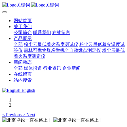
网站首页
关于我们
公司简介
联系我们
在线留言
产品展示
全部
粉尘云最低着火温度测试仪
粉尘云最低着火温度试
验仪
森林可燃物煤炭微机全自动燃点测定仪
粉尘层最低
着火温度测定仪
新闻动态
全部
媒体报道
行业资讯
企业新闻
在线留言
站内搜索
English
<
Previous
>
Next