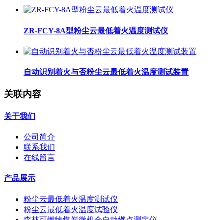
ZR-FCY-8A型粉尘云最低着火温度测试仪
自动识别着火与否粉尘云最低着火温度测试装置
关联内容
关于我们
公司简介
联系我们
在线留言
产品展示
粉尘云最低着火温度测试仪
粉尘云最低着火温度试验仪
森林可燃物煤炭微机全自动燃点测定仪