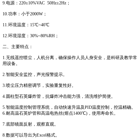
9.电源：220±10%VAC 50Hz±2Hz；
10.功率：小于2000W；
11.环境温度：15℃~40℃
12.环境湿度：30%~80%RH；
二、主要特点：
1.无线遥控喷尘，人机分离，确保操作人员人身安全，是科研及教学常
用设备。
2.智能安全监控，声光报警提示。
3.喷尘压力精密调节，实验重复性好。
4.圆柱型石英爆炸管，抗爆炸冲击能力强，清洗维护简便。
5.智能温度控制管理系统，自动快速升温及PID温度控制，控温精确。
6.耐高温石英炉管和高温电热丝(熔点1400℃)，使用寿命长。
7.底部镜面反射，观察直观。
8.数据可以导出为Excel格式。