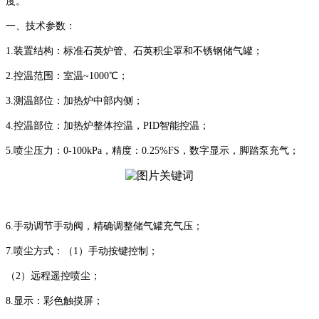
度。
一、技术参数：
1.装置结构：标准石英炉管、石英积尘罩和不锈钢储气罐；
2.控温范围：室温~1000℃；
3.测温部位：加热炉中部内侧；
4.控温部位：加热炉整体控温，PID智能控温；
5.喷尘压力：0-100kPa，精度：0.25%FS，数字显示，脚踏泵充气；
6.手动调节手动阀，精确调整储气罐充气压；
7.喷尘方式：（1）手动按键控制；
（2）远程遥控喷尘；
8.显示：彩色触摸屏；