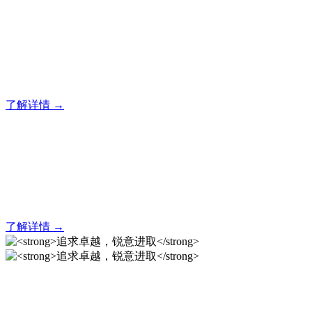
北京卓锐一直在路上！
专注燃烧阻燃，性能测试，实验室设备解决方案供应商！
了解详情 →
北京卓锐一直在路上！
专注燃烧阻燃，性能测试，实验室设备解决方案供应商！
了解详情 →
追求卓越，锐意进取