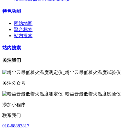
特色功能
网站地图
聚合标签
站内搜索
站内搜索
关注我们
关注公众号
添加小程序
联系我们
010-68883817