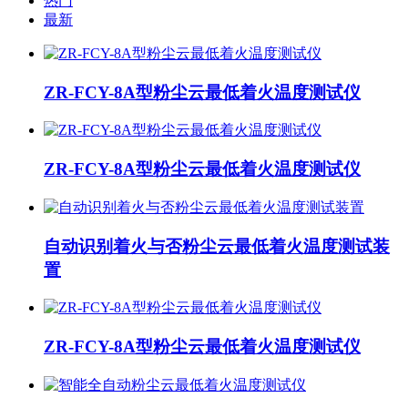
热门
最新
ZR-FCY-8A型粉尘云最低着火温度测试仪
ZR-FCY-8A型粉尘云最低着火温度测试仪
自动识别着火与否粉尘云最低着火温度测试装
置
ZR-FCY-8A型粉尘云最低着火温度测试仪