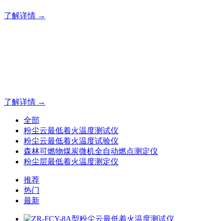
了解详情 →
追求卓越，锐意进取
北京卓锐一直在路上！400-886-3817
了解详情 →
全部
粉尘云最低着火温度测试仪
粉尘云最低着火温度试验仪
森林可燃物煤炭微机全自动燃点测定仪
粉尘层最低着火温度测定仪
推荐
热门
最新