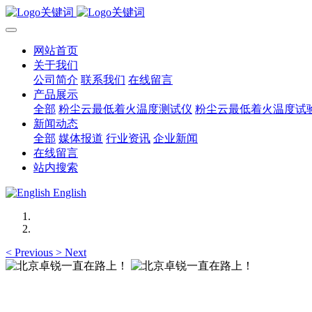
网站首页
关于我们
公司简介
联系我们
在线留言
产品展示
全部
粉尘云最低着火温度测试仪
粉尘云最低着火温度试
新闻动态
全部
媒体报道
行业资讯
企业新闻
在线留言
站内搜索
English
<
Previous
>
Next