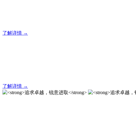
北京卓锐一直在路上！
专注燃烧阻燃，性能测试，实验室设备解决方案供应商！
了解详情 →
北京卓锐一直在路上！
专注燃烧阻燃，性能测试，实验室设备解决方案供应商！
了解详情 →
追求卓越，锐意进取
北京卓锐一直在路上！400-886-3817