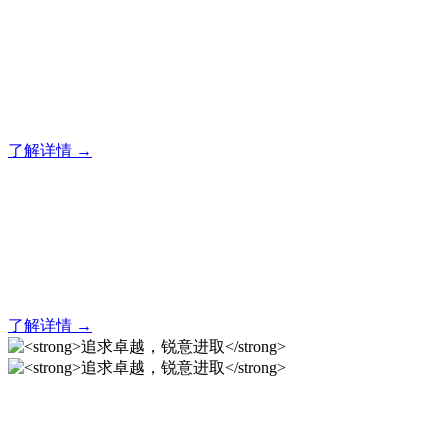
北京卓锐一直在路上！
专注燃烧阻燃，性能测试，实验室设备解决方案供应商！
了解详情 →
北京卓锐一直在路上！
专注燃烧阻燃，性能测试，实验室设备解决方案供应商！
了解详情 →
追求卓越，锐意进取