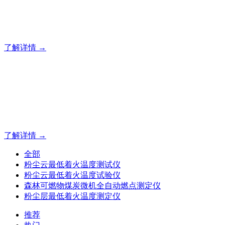
北京卓锐一直在路上！400-886-3817
了解详情 →
追求卓越，锐意进取
北京卓锐一直在路上！400-886-3817
了解详情 →
全部
粉尘云最低着火温度测试仪
粉尘云最低着火温度试验仪
森林可燃物煤炭微机全自动燃点测定仪
粉尘层最低着火温度测定仪
推荐