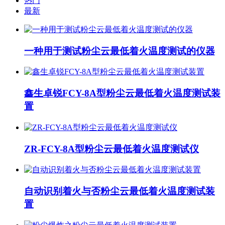
热门
最新
一种用于测试粉尘云最低着火温度测试的仪器
鑫生卓锐FCY-8A型粉尘云最低着火温度测试装
置
ZR-FCY-8A型粉尘云最低着火温度测试仪
自动识别着火与否粉尘云最低着火温度测试装
置