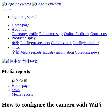
log in
registered
Home page
About us
Company profile
Online message
Online feedback
Contact us
Product display
全部
Intelligent speakers
Cloud camera
Intelligent router
news
全部
Media reports
Industry information
Corporate news
简体中文
Media reports
你的位置
Home page
news
Media reports
How to configure the camera with WiFi