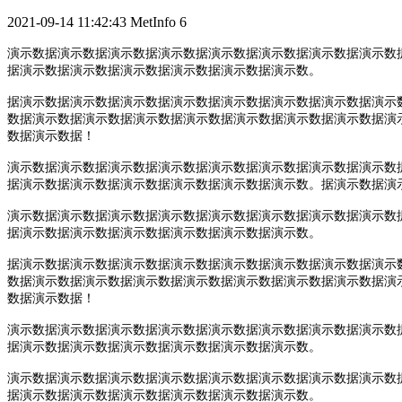
2021-09-14 11:42:43
MetInfo
6
演示数据演示数据演示数据演示数据演示数据演示数据演示数据演示数
据演示数据演示数据演示数据演示数据演示数据演示数。
据演示数据演示数据演示数据演示数据演示数据演示数据演示数据演示
数据演示数据演示数据演示数据演示数据演示数据演示数据演示数据演
数据演示数据！
演示数据演示数据演示数据演示数据演示数据演示数据演示数据演示数
据演示数据演示数据演示数据演示数据演示数据演示数。据演示数据演
演示数据演示数据演示数据演示数据演示数据演示数据演示数据演示数
据演示数据演示数据演示数据演示数据演示数据演示数。
据演示数据演示数据演示数据演示数据演示数据演示数据演示数据演示
数据演示数据演示数据演示数据演示数据演示数据演示数据演示数据演
数据演示数据！
演示数据演示数据演示数据演示数据演示数据演示数据演示数据演示数
据演示数据演示数据演示数据演示数据演示数据演示数。
演示数据演示数据演示数据演示数据演示数据演示数据演示数据演示数
据演示数据演示数据演示数据演示数据演示数据演示数。