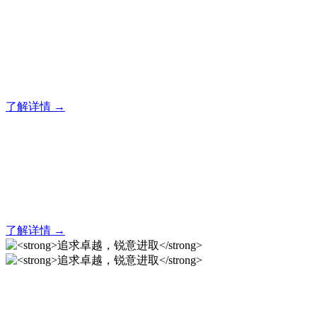
北京卓锐一直在路上！
专注燃烧阻燃，性能测试，实验室设备解决方案供应商！
了解详情 →
北京卓锐一直在路上！
专注燃烧阻燃，性能测试，实验室设备解决方案供应商！
了解详情 →
追求卓越，锐意进取