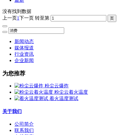
最新
没有找到数据
上一页
1
下一页
转至第
新闻动态
媒体报道
行业资讯
企业新闻
为您推荐
粉尘云爆炸
粉尘云着火温度
着火温度测试
关于我们
公司简介
联系我们