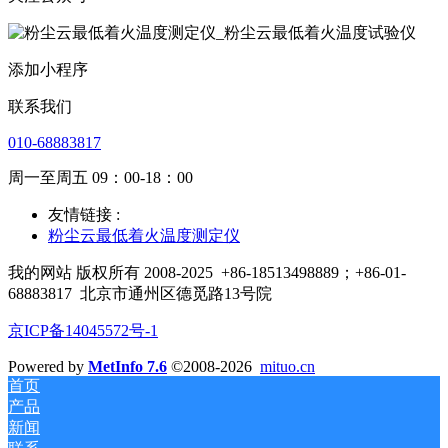
添加小程序
联系我们
010-68883817
周一至周五 09：00-18：00
友情链接 :
粉尘云最低着火温度测定仪
我的网站 版权所有 2008-2025
+86-18513498889；+86-01-
68883817
北京市通州区德觅路13号院
京ICP备14045572号-1
Powered by
MetInfo 7.6
©2008-2026
mituo.cn
首页
产品
新闻