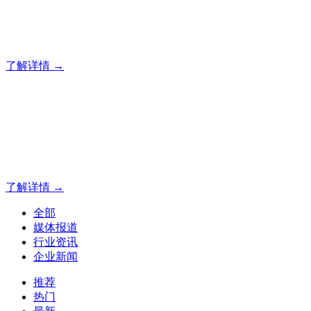
北京卓锐一直在路上！400-886-3817
了解详情 →
追求卓越，锐意进取
北京卓锐一直在路上！400-886-3817
了解详情 →
全部
媒体报道
行业资讯
企业新闻
推荐
热门