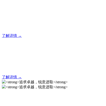
北京卓锐一直在路上！
专注燃烧阻燃，性能测试，实验室设备解决方案供应商！
了解详情 →
北京卓锐一直在路上！
专注燃烧阻燃，性能测试，实验室设备解决方案供应商！
了解详情 →
追求卓越，锐意进取